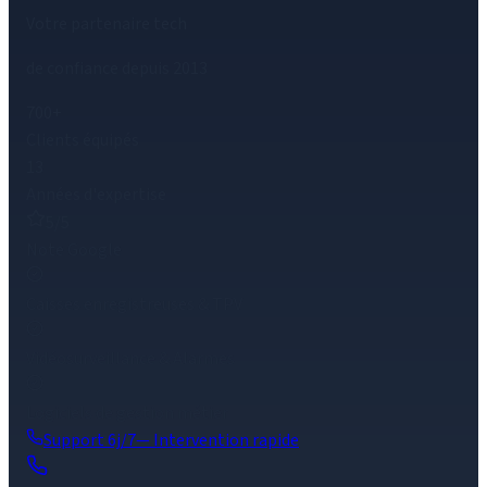
Votre partenaire tech
de confiance depuis 2013
700+
Clients équipés
13
Années d'expertise
5/5
Note Google
Caisses enregistreuses & TPV
Vidéosurveillance & Alarmes
Logiciels de gestion métier
Support 6j/7
— Intervention rapide