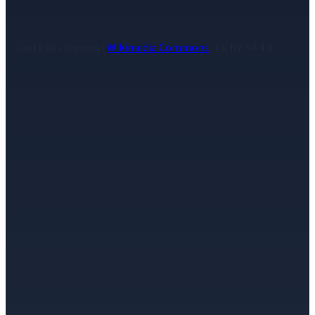
Île-de-France & Grand-Est
Carte des régions :
Wikimedia Commons
· CC BY-SA 4.0