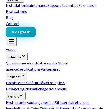
Installation
Maintenance
Support technique
Formation
Réalisations
Blog
Contact
Devis gratuit
Accueil
Entreprise
Qui sommes-nous
Notre équipe
Notre
agence
Certifications
Partenaires
Solutions
Encaissement
Sécurité
Métrologie &
Pesage
Logiciels
Affichage dynamique
Secteurs
Restaurants
Boulangeries et Pâtisseries
Métiers de
bouche
Bars et Cafés
Épiceries et Supérettes
Commerces de