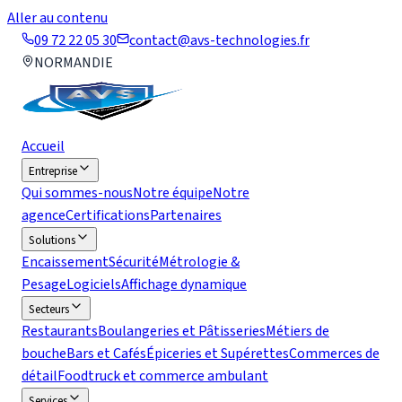
Aller au contenu
09 72 22 05 30
contact@avs-technologies.fr
NORMANDIE
Accueil
Entreprise
Qui sommes-nous
Notre équipe
Notre
agence
Certifications
Partenaires
Solutions
Encaissement
Sécurité
Métrologie &
Pesage
Logiciels
Affichage dynamique
Secteurs
Restaurants
Boulangeries et Pâtisseries
Métiers de
bouche
Bars et Cafés
Épiceries et Supérettes
Commerces de
détail
Foodtruck et commerce ambulant
Services