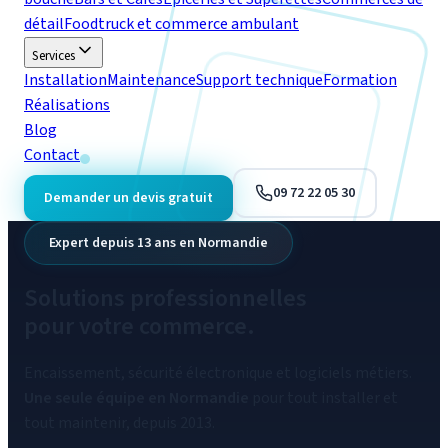
détail
Foodtruck et commerce ambulant
Services
Installation
Maintenance
Support technique
Formation
Réalisations
Blog
Contact
09 72 22 05 30
Demander un devis gratuit
Expert depuis 13 ans en Normandie
Solutions
professionnelles
pour votre commerce.
Encaissement, sécurité électronique et logiciels métiers.
Une seule équipe en Normandie
pour tout installer et
tout maintenir, depuis 2013.