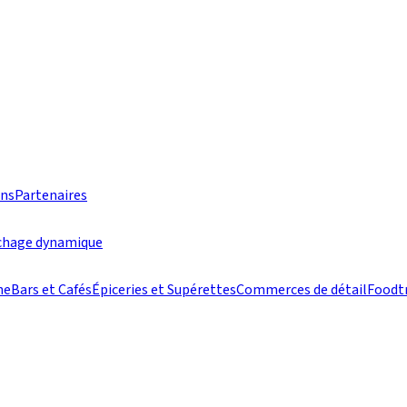
ons
Partenaires
ichage dynamique
he
Bars et Cafés
Épiceries et Supérettes
Commerces de détail
Foodt