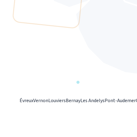
Évreux
Vernon
Louviers
Bernay
Les Andelys
Pont-Audemer