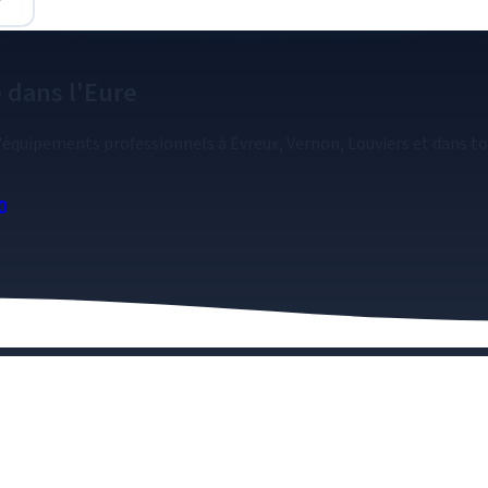
e
dans l'Eure
d'équipements professionnels à Évreux, Vernon, Louviers et dans to
0