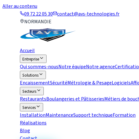
Aller au contenu
09 72 22 05 30
contact@avs-technologies.fr
NORMANDIE
Accueil
Entreprise
Qui sommes-nous
Notre équipe
Notre agence
Certificati
Solutions
Encaissement
Sécurité
Métrologie & Pesage
Logiciels
Aff
Secteurs
Restaurants
Boulangeries et Pâtisseries
Métiers de bouc
Services
Installation
Maintenance
Support technique
Formation
Réalisations
Blog
Contact