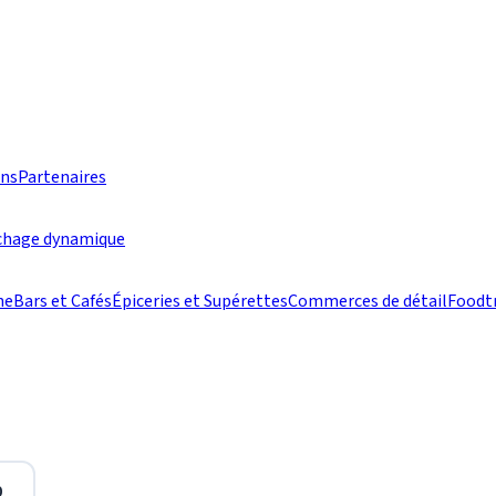
ons
Partenaires
ichage dynamique
he
Bars et Cafés
Épiceries et Supérettes
Commerces de détail
Foodt
0