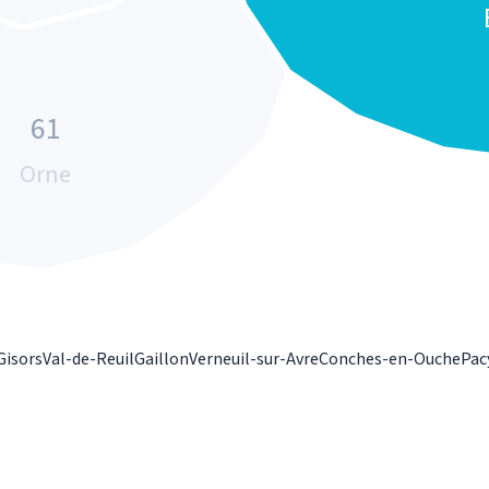
61
Orne
Gisors
Val-de-Reuil
Gaillon
Verneuil-sur-Avre
Conches-en-Ouche
Pac