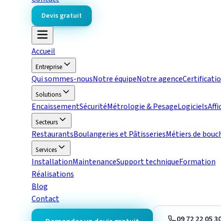
Devis gratuit
Accueil
Entreprise
Qui sommes-nous
Notre équipe
Notre agence
Certificati
Solutions
Encaissement
Sécurité
Métrologie & Pesage
Logiciels
Aff
Secteurs
Restaurants
Boulangeries et Pâtisseries
Métiers de bouc
Services
Installation
Maintenance
Support technique
Formation
Réalisations
Blog
Contact
09 72 22 05 3