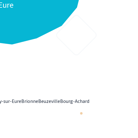
Eure
y-sur-Eure
Brionne
Beuzeville
Bourg-Achard