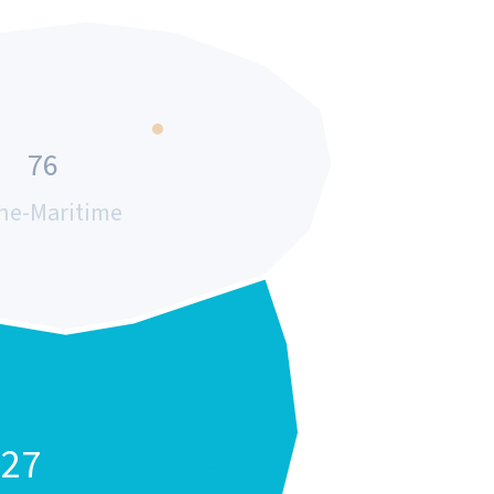
76
ne-Maritime
27