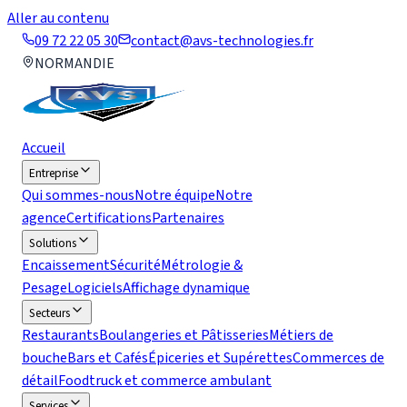
Aller au contenu
09 72 22 05 30
contact@avs-technologies.fr
NORMANDIE
Accueil
Entreprise
Qui sommes-nous
Notre équipe
Notre
agence
Certifications
Partenaires
Solutions
Encaissement
Sécurité
Métrologie &
Pesage
Logiciels
Affichage dynamique
Secteurs
Restaurants
Boulangeries et Pâtisseries
Métiers de
bouche
Bars et Cafés
Épiceries et Supérettes
Commerces de
détail
Foodtruck et commerce ambulant
Services