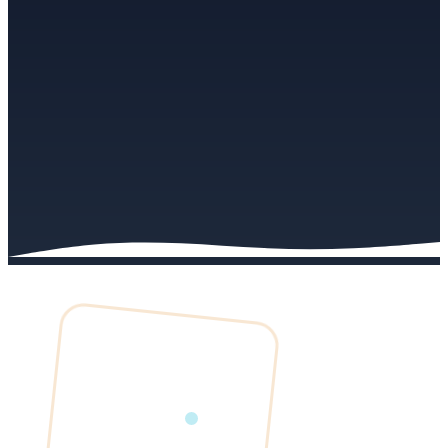
2013
Année de fondation
7
Personnes à Petit-Couronne
Normandie
Et revendeurs en France