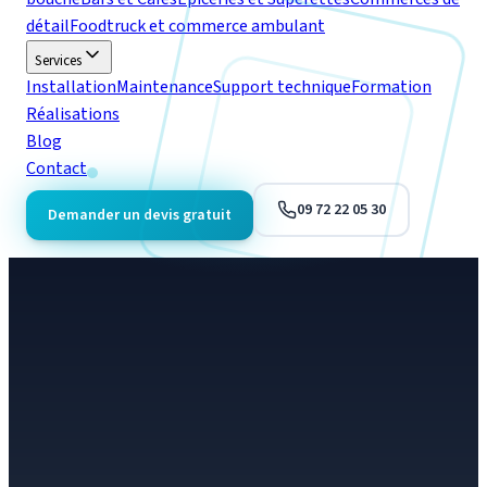
détail
Foodtruck et commerce ambulant
Services
Installation
Maintenance
Support technique
Formation
Réalisations
Blog
Contact
09 72 22 05 30
Demander un devis gratuit