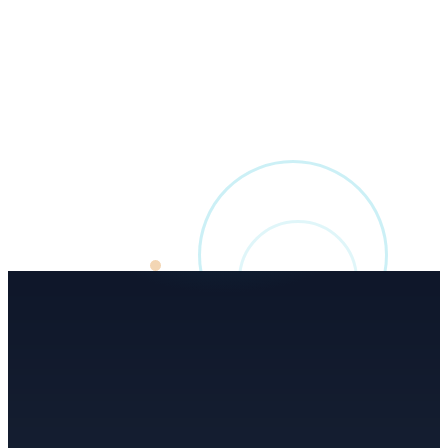
Aujourd’hui
Métrologie
Diversification récente vers les balances et instruments de
pesage homologués pour les métiers de bouche. La
logique reste identique : matériel, logiciel et service de
bout en bout — vérifications agréées GFP comprises.