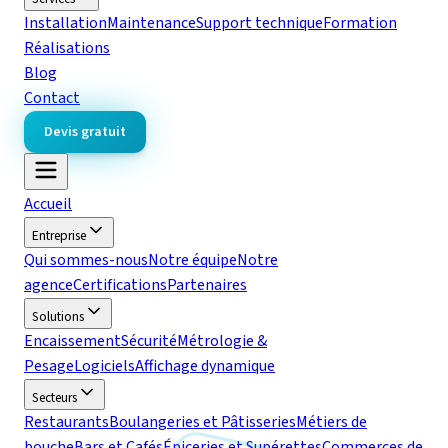
Installation
Maintenance
Support technique
Formation
Réalisations
Blog
Contact
Devis gratuit
Accueil
Entreprise
Qui sommes-nous
Notre équipe
Notre
agence
Certifications
Partenaires
Solutions
Encaissement
Sécurité
Métrologie &
Pesage
Logiciels
Affichage dynamique
Secteurs
Restaurants
Boulangeries et Pâtisseries
Métiers de
bouche
Bars et Cafés
Épiceries et Supérettes
Commerces de