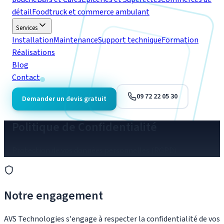
détail
Foodtruck et commerce ambulant
Services
Installation
Maintenance
Support technique
Formation
Réalisations
Blog
Contact
09 72 22 05 30
Demander un devis gratuit
Politique de Confidentialité
Protection de vos données personnelles (RGPD)
Notre engagement
AVS Technologies
s'engage à respecter la confidentialité de vos