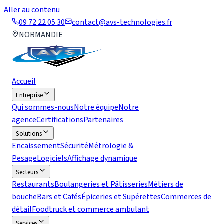
Aller au contenu
09 72 22 05 30
contact@avs-technologies.fr
NORMANDIE
Accueil
Entreprise
Qui sommes-nous
Notre équipe
Notre
agence
Certifications
Partenaires
Solutions
Encaissement
Sécurité
Métrologie &
Pesage
Logiciels
Affichage dynamique
Secteurs
Restaurants
Boulangeries et Pâtisseries
Métiers de
bouche
Bars et Cafés
Épiceries et Supérettes
Commerces de
détail
Foodtruck et commerce ambulant
Services