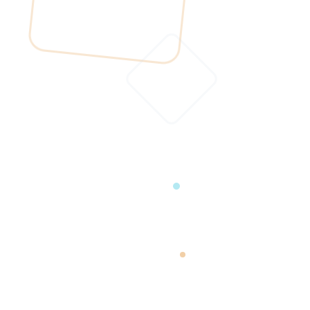
Certification NF525 : est-ce obligatoire
?
Tout comprendre sur la norme NF525, ses obligations
légales depuis 2018 et les risques encourus en cas de non-
conformité.
Lire l'article
Guide d'achat
7 min
Borne de commande restaurant : prix
et guide
Tout savoir sur les bornes de commande pour restaurant :
fonctionnement, avantages, prix et conseils pour bien
choisir.
Lire l'article
Guide métier
5 min