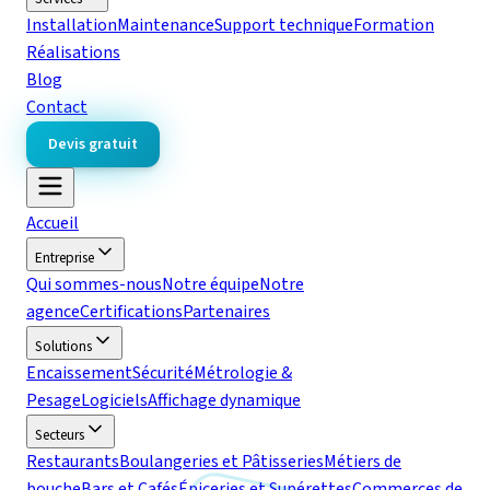
Installation
Maintenance
Support technique
Formation
Réalisations
Blog
Contact
Devis gratuit
Accueil
Entreprise
Qui sommes-nous
Notre équipe
Notre
agence
Certifications
Partenaires
Solutions
Encaissement
Sécurité
Métrologie &
Pesage
Logiciels
Affichage dynamique
Secteurs
Restaurants
Boulangeries et Pâtisseries
Métiers de
bouche
Bars et Cafés
Épiceries et Supérettes
Commerces de