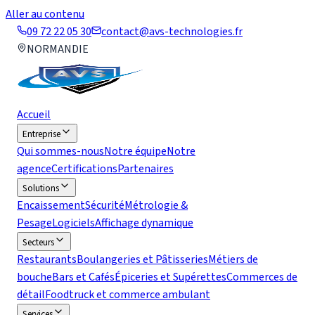
Aller au contenu
09 72 22 05 30
contact@avs-technologies.fr
NORMANDIE
Accueil
Entreprise
Qui sommes-nous
Notre équipe
Notre
agence
Certifications
Partenaires
Solutions
Encaissement
Sécurité
Métrologie &
Pesage
Logiciels
Affichage dynamique
Secteurs
Restaurants
Boulangeries et Pâtisseries
Métiers de
bouche
Bars et Cafés
Épiceries et Supérettes
Commerces de
détail
Foodtruck et commerce ambulant
Services