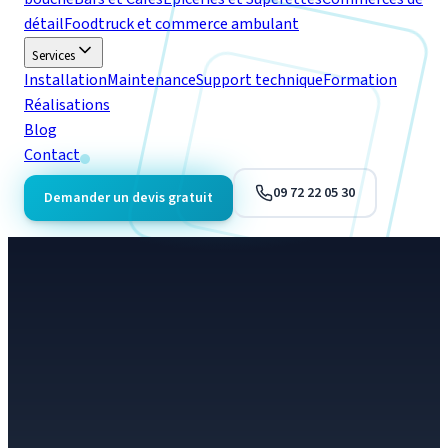
détail
Foodtruck et commerce ambulant
Services
Installation
Maintenance
Support technique
Formation
Réalisations
Blog
Contact
09 72 22 05 30
Demander un devis gratuit