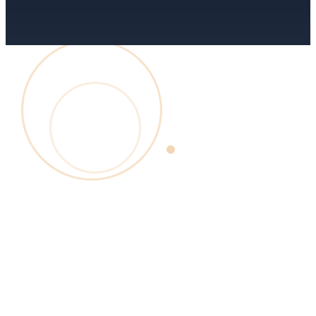
Tous
11
Réglementation
4
Guide d'achat
4
Guide métier
3
Sécurité commerce
Canon à fumée anti-cambriolage
Guide métier
6 min
Canon à fumée anti-cambriolage :
comment ça marche
Le canon à fumée noie le local en brouillard opaque en
quelques secondes : le cambrioleur ne voit plus rien et fuit
les mains vides. Fonctionnement, sécurité, assurance.
Lire l'article