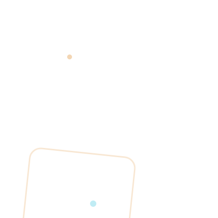
le 1er septembre 2026.
Lire l'article
Guide d'achat
8 min
Comment choisir sa caisse
enregistreuse en 2026
Guide complet pour choisir la bonne caisse enregistreuse
selon votre activité : critères essentiels, certifications
obligatoires et erreurs à éviter.
Lire l'article
Norme & conformité
Certification NF525
Réglementation
6 min