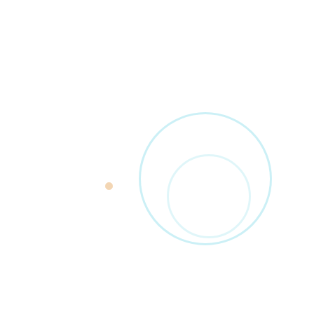
Ardoise connectée : l'atout marketing
de votre commerce
L'ardoise à la craie devient un écran extérieur connecté :
menus et promos pilotés à distance, lisibles en plein
soleil. Ce que ça change pour vos ventes.
Lire l'article
Réforme 2026-2027
Facturation électronique
Réglementation
10 min
Facturation électronique : obligation
2026-2027
Calendrier, formats Factur-X / UBL / CII, plateformes PDP
et PPF, sanctions : tout comprendre sur la réforme avant