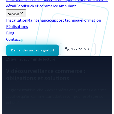
détail
Foodtruck et commerce ambulant
Services
Installation
Maintenance
Support technique
Formation
Réalisations
Blog
Contact
09 72 22 05 30
Demander un devis gratuit
15 avril 2026
6 min de lecture
Vidéosurveillance
commerce :
obligations et solutions
Réglementation, choix des caméras et systèmes d'alarme
: tout ce qu'un commerçant doit savoir pour protéger son
activité