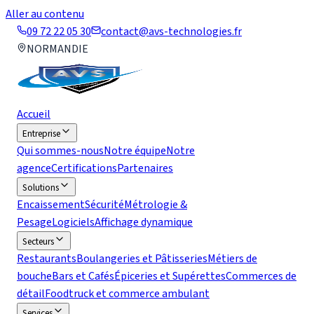
Aller au contenu
09 72 22 05 30
contact@avs-technologies.fr
NORMANDIE
Accueil
Entreprise
Qui sommes-nous
Notre équipe
Notre
agence
Certifications
Partenaires
Solutions
Encaissement
Sécurité
Métrologie &
Pesage
Logiciels
Affichage dynamique
Secteurs
Restaurants
Boulangeries et Pâtisseries
Métiers de
bouche
Bars et Cafés
Épiceries et Supérettes
Commerces de
détail
Foodtruck et commerce ambulant
Services