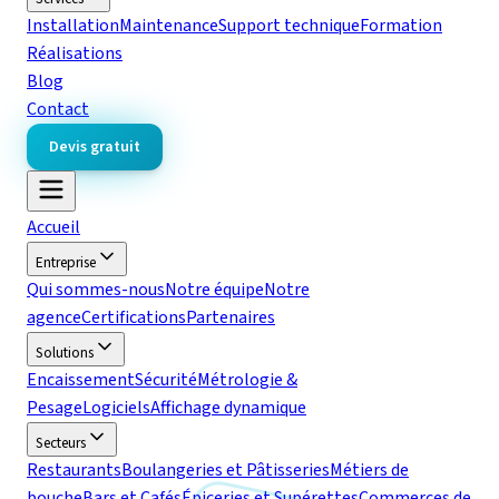
Installation
Maintenance
Support technique
Formation
Réalisations
Blog
Contact
Devis gratuit
Accueil
Entreprise
Qui sommes-nous
Notre équipe
Notre
agence
Certifications
Partenaires
Solutions
Encaissement
Sécurité
Métrologie &
Pesage
Logiciels
Affichage dynamique
Secteurs
Restaurants
Boulangeries et Pâtisseries
Métiers de
bouche
Bars et Cafés
Épiceries et Supérettes
Commerces de