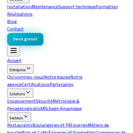
Installation
Maintenance
Support technique
Formation
Réalisations
Blog
Contact
Devis gratuit
Accueil
Entreprise
Qui sommes-nous
Notre équipe
Notre
agence
Certifications
Partenaires
Solutions
Encaissement
Sécurité
Métrologie &
Pesage
Logiciels
Affichage dynamique
Secteurs
Restaurants
Boulangeries et Pâtisseries
Métiers de
bouche
Bars et Cafés
Épiceries et Supérettes
Commerces de