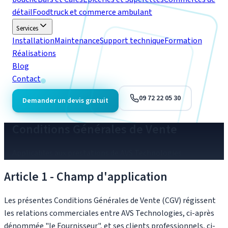
détail
Foodtruck et commerce ambulant
Services
Installation
Maintenance
Support technique
Formation
Réalisations
Blog
Contact
09 72 22 05 30
Demander un devis gratuit
Conditions Générales de Vente
Applicables aux prestations de
AVS Technologies
Article 1 - Champ d'application
Les présentes Conditions Générales de Vente (CGV) régissent
les relations commerciales entre
AVS Technologies
, ci-après
dénommée "le Fournisseur", et ses clients professionnels, ci-