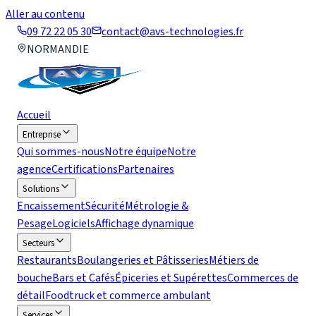
Aller au contenu
09 72 22 05 30
contact@avs-technologies.fr
NORMANDIE
Accueil
Entreprise
Qui sommes-nous
Notre équipe
Notre
agence
Certifications
Partenaires
Solutions
Encaissement
Sécurité
Métrologie &
Pesage
Logiciels
Affichage dynamique
Secteurs
Restaurants
Boulangeries et Pâtisseries
Métiers de
bouche
Bars et Cafés
Épiceries et Supérettes
Commerces de
détail
Foodtruck et commerce ambulant
Services