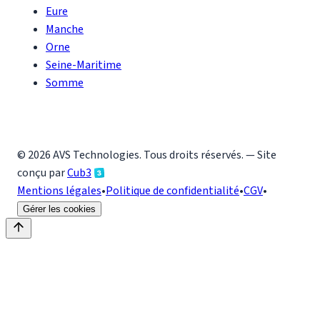
Eure
Manche
Orne
Seine-Maritime
Somme
©
2026
AVS Technologies
. Tous droits réservés. — Site
conçu par
Cub3
Mentions légales
•
Politique de confidentialité
•
CGV
•
Gérer les cookies