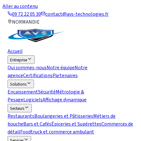
Aller au contenu
09 72 22 05 30
contact@avs-technologies.fr
NORMANDIE
Accueil
Entreprise
Qui sommes-nous
Notre équipe
Notre
agence
Certifications
Partenaires
Solutions
Encaissement
Sécurité
Métrologie &
Pesage
Logiciels
Affichage dynamique
Secteurs
Restaurants
Boulangeries et Pâtisseries
Métiers de
bouche
Bars et Cafés
Épiceries et Supérettes
Commerces de
détail
Foodtruck et commerce ambulant
Services