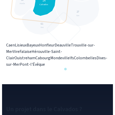
14
Manche
Calvados
27
Eure
61
Orne
Caen
Lisieux
Bayeux
Honfleur
Deauville
Trouville-sur-
Mer
Vire
Falaise
Hérouville-Saint-
Clair
Ouistreham
Cabourg
Mondeville
Ifs
Colombelles
Dives-
sur-Mer
Pont-l'Évêque
Un projet dans le
Calvados
?