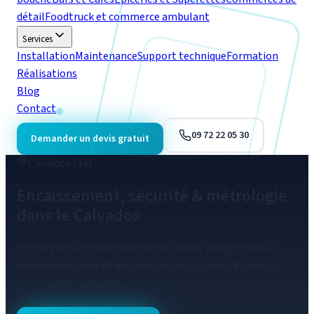
détail
Foodtruck et commerce ambulant
Services
Installation
Maintenance
Support technique
Formation
Réalisations
Blog
Contact
09 72 22 05 30
Demander un devis gratuit
Calvados (14)
Encaissement, sécurité & métrologie
dans le Calvados
Installation et maintenance de caisses enregistreuses,
vidéosurveillance et balances à Caen, Lisieux, Bayeux et
dans tout le Calvados.