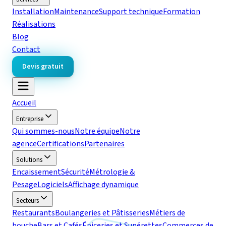
Installation
Maintenance
Support technique
Formation
Réalisations
Blog
Contact
Devis gratuit
Accueil
Entreprise
Qui sommes-nous
Notre équipe
Notre
agence
Certifications
Partenaires
Solutions
Encaissement
Sécurité
Métrologie &
Pesage
Logiciels
Affichage dynamique
Secteurs
Restaurants
Boulangeries et Pâtisseries
Métiers de
bouche
Bars et Cafés
Épiceries et Supérettes
Commerces de