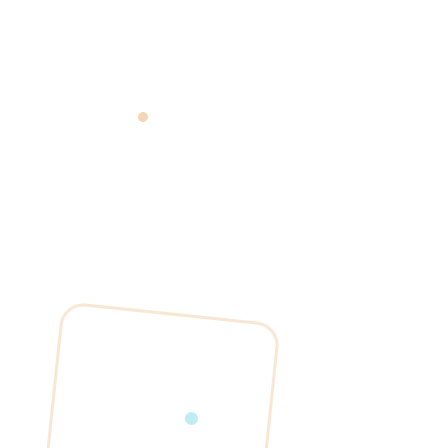
Caméra HD grand angle
Ouverture à distance via app
Intégration au contrôle d'accès
Sans câblage, installation rapide
Badges ou smartphone
Autonome ou connecté au système