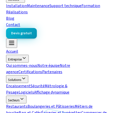
Installation
Maintenance
Support technique
Formation
Réalisations
Blog
Contact
Devis gratuit
Accueil
Entreprise
Qui sommes-nous
Notre équipe
Notre
agence
Certifications
Partenaires
Solutions
Encaissement
Sécurité
Métrologie &
Pesage
Logiciels
Affichage dynamique
Secteurs
Restaurants
Boulangeries et Pâtisseries
Métiers de
bouche
Bars et Cafés
Épiceries et Supérettes
Commerces de