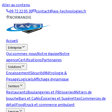
Aller au contenu
09 72 22 05 30
contact@avs-technologies.fr
NORMANDIE
Accueil
Entreprise
Qui sommes-nous
Notre équipe
Notre
agence
Certifications
Partenaires
Solutions
Encaissement
Sécurité
Métrologie &
Pesage
Logiciels
Affichage dynamique
Secteurs
Restaurants
Boulangeries et Pâtisseries
Métiers de
bouche
Bars et Cafés
Épiceries et Supérettes
Commerces de
détail
Foodtruck et commerce ambulant
Services