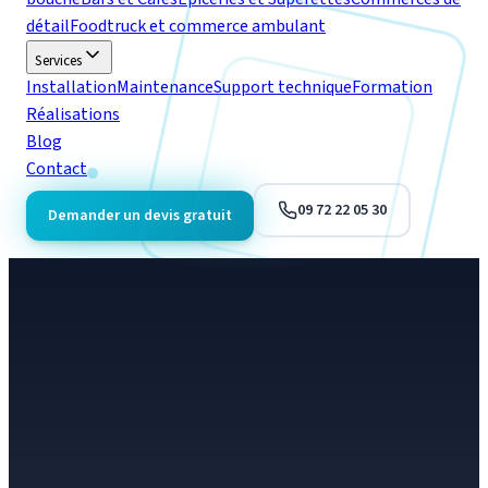
détail
Foodtruck et commerce ambulant
Services
Installation
Maintenance
Support technique
Formation
Réalisations
Blog
Contact
09 72 22 05 30
Demander un devis gratuit