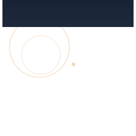
alarmes Hikvision et AJAX
vidéosurveillance